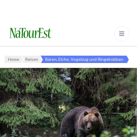
NaTourEst.de
Tier- und Vogelbeobachtungsreisen in
Estland und Europa
Home
Reisen
Bären, Elche, Vogelzug und Ringelrobben